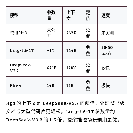
参数
上下
定
模型
速度
量
文
价
未公
免
腾讯 Hy3
262K
未实测
开
费
免
30-50
Ling-2.6-1T
~1T
144K
tok/s
费
DeepSeek-
免
671B
128K
较快
V3.2
费
免
Phi-4
14B
16K
极快
费
Hy3 的上下文是 DeepSeek-V3.2 的两倍，处理整书级
文档或大型代码库更轻松。Ling-2.6-1T 参数量约
DeepSeek-V3.2 的 1.5 倍，复杂推理场景预期更优。