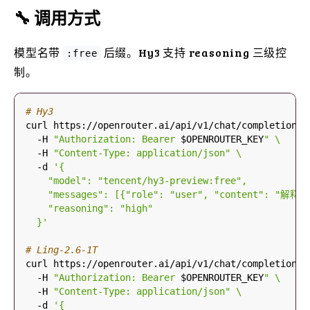
🔧 调用方式
模型名带
后缀。Hy3 支持 reasoning 三级控
:free
制。
# Hy3
curl https://openrouter.ai/api/v1/chat/completions 
  -H 
"Authorization: Bearer 
$OPENROUTER_KEY
"
  -H 
"Content-Type: application/json"
  -d 
  }'
# Ling-2.6-1T
curl https://openrouter.ai/api/v1/chat/completions 
  -H 
"Authorization: Bearer 
$OPENROUTER_KEY
"
  -H 
"Content-Type: application/json"
  -d 