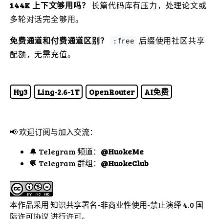
144K 上下文够用吗？
长篇代码库有压力，处理论文或
多轮对话完全够用。
免费通道和付费通道区别？
后缀使用社区共享
:free
配额，无需充值。
Hy3
Ling-2.6-1T
OpenRouter
AI免费
📢 欢迎订阅与加入交流：
🔔 Telegram 频道：
@HuokeMe
💬 Telegram 群组：
@HuokeClub
本作品采用
知识共享署名-非商业性使用-禁止演绎 4.0 国
际许可协议
进行许可。