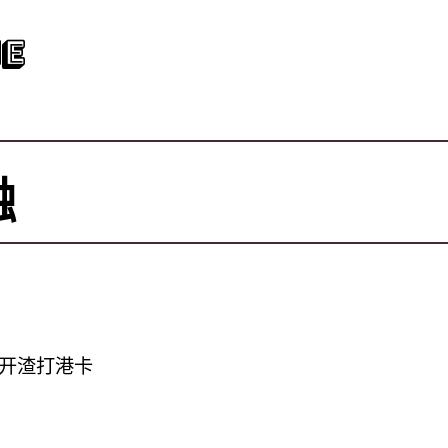
e
融
开渣打港卡