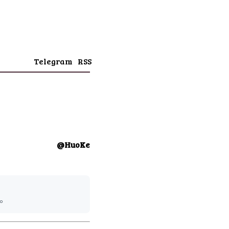
Telegram
RSS
@HuoKe
了。