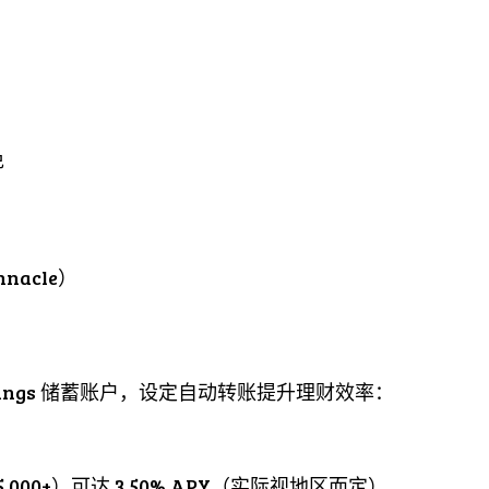
免
nacle）
 Savings 储蓄账户，设定自动转账提升理财效率：
,000+）可达 3.50% APY（实际视地区而定）