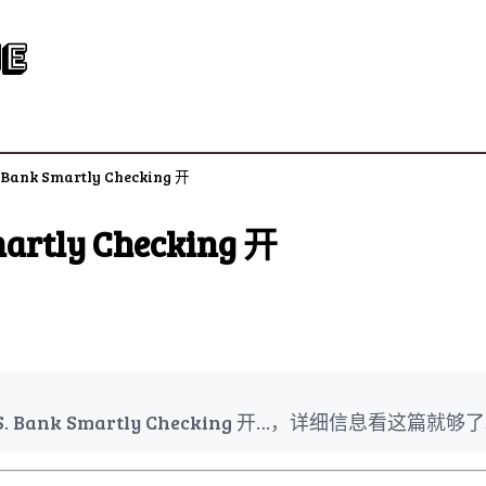
e
. Bank Smartly Checking 开
martly Checking 开
S. Bank Smartly Checking 开…，详细信息看这篇就够