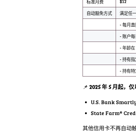
$12
标准月费
自动豁免方式
满足任
- 每月直接
- 账户每日
- 年龄在 
- 持有
- 持有
📌
2025 年 5 月
U.S. Bank Smartl
State Farm® Cred
其他信用卡不再自动