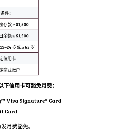
一条件：
存款 ≥ $1,500
余额 ≥ $1,500
13–24 岁或 ≥ 65 岁
指定信用卡
特定商业账户
起，仅以下信用卡可豁免月费：
y™ Visa Signature® Card
it Card
触发月费豁免。