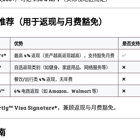
卡推荐（用于返现与月费豁免）
优势
是否支持
re®
✅
最高 4% 返现（资产越高返现越高），支持豁免月费
®
❌
自选返现类别（如健身、家庭用品、网络服务等）
❌
餐饮/出行类 4% 返现，无年费
s™
❌
6% 电商返现（如 Amazon、Walmart 等）
tly™ Visa Signature®，兼顾返现与月费豁免。
南