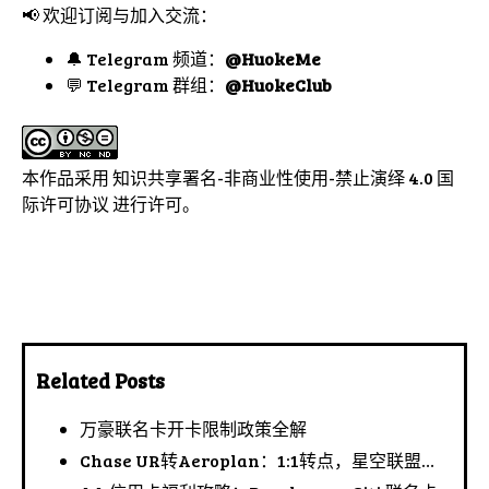
📢 欢迎订阅与加入交流：
🔔 Telegram 频道：
@HuokeMe
💬 Telegram 群组：
@HuokeClub
本作品采用
知识共享署名-非商业性使用-禁止演绎 4.0 国
际许可协议
进行许可。
Related Posts
万豪联名卡开卡限制政策全解
Chase UR转Aeroplan：1:1转点，星空联盟…