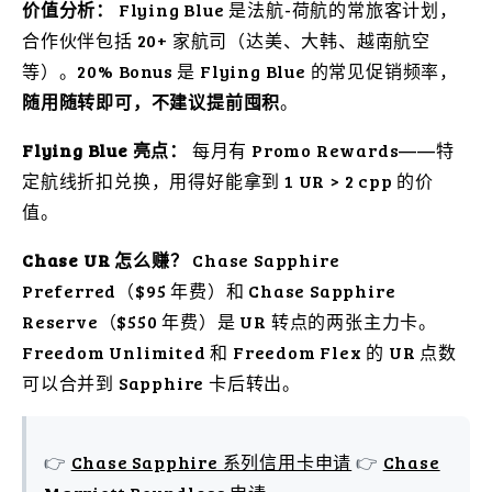
价值分析：
Flying Blue 是法航-荷航的常旅客计划，
合作伙伴包括 20+ 家航司（达美、大韩、越南航空
等）。20% Bonus 是 Flying Blue 的常见促销频率，
随用随转即可，不建议提前囤积
。
Flying Blue 亮点：
每月有 Promo Rewards——特
定航线折扣兑换，用得好能拿到 1 UR > 2 cpp 的价
值。
Chase UR 怎么赚？
Chase Sapphire
Preferred（$95 年费）和 Chase Sapphire
Reserve（$550 年费）是 UR 转点的两张主力卡。
Freedom Unlimited 和 Freedom Flex 的 UR 点数
可以合并到 Sapphire 卡后转出。
👉
Chase Sapphire 系列信用卡申请
👉
Chase