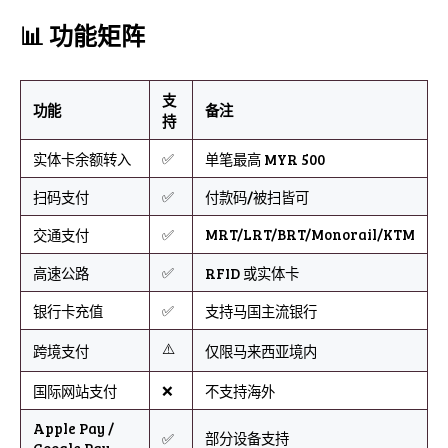
📊 功能矩阵
支
功能
备注
持
✅
实体卡余额转入
单笔最高 MYR 500
✅
扫码支付
付款码/被扫皆可
✅
MRT/LRT/BRT/Monorail/KTM
交通支付
✅
高速公路
RFID 或实体卡
✅
银行卡充值
支持马国主流银行
⚠️
跨境支付
仅限马来西亚境内
❌
国际网站支付
不支持海外
Apple Pay /
✅
部分设备支持