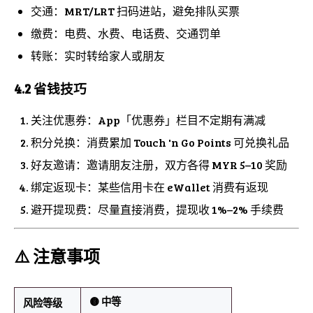
交通：MRT/LRT 扫码进站，避免排队买票
缴费：电费、水费、电话费、交通罚单
转账：实时转给家人或朋友
4.2 省钱技巧
关注优惠券：App「优惠券」栏目不定期有满减
积分兑换：消费累加 Touch 'n Go Points 可兑换礼品
好友邀请：邀请朋友注册，双方各得 MYR 5–10 奖励
绑定返现卡：某些信用卡在 eWallet 消费有返现
避开提现费：尽量直接消费，提现收 1%–2% 手续费
⚠️ 注意事项
🟡 中等
风险等级