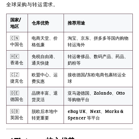
全球采购与转运需求。
国家/
仓库优势
推荐用途
地区
🇨🇳
电商天堂、价
淘宝、京东、拼多多等国内购物
中国仓
格低廉
转运海外
🇭🇰
免税自由港、
转运奢侈品、数码产品、药品、
香港仓
通关快捷
奶粉等
🇨🇿
欧盟中心、运
接收德国/东欧电商包裹转运全
捷克仓
费实惠
球
🇩🇪
品牌丰富、退
亚马逊德国、Zalando、Otto
德国仓
货灵活
等购物平台
🇬🇧
脱欧后本地中
eBay UK、Next、Marks &
英国仓
转更重要
Spencer 等平台