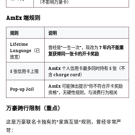
（不影响万豪卡）
AmEx 端规则
规则
说明
Lifetime
曾经是"一生一次"，现改为
7 年内不能重
Language（已
复获得同一张卡的开卡奖励
放宽）
AmEx 个人信用卡最多同时持有 5 张（不
5 张信用卡上限
含 charge card）
AmEx 可能弹出提示"你不符合开卡奖励
Pop-up Jail
资格"，无硬性规则，与消费行为相关
万豪跨行限制（重点）
这是万豪联名卡独有的"家族互锁"规则，曾经非常严
苛：