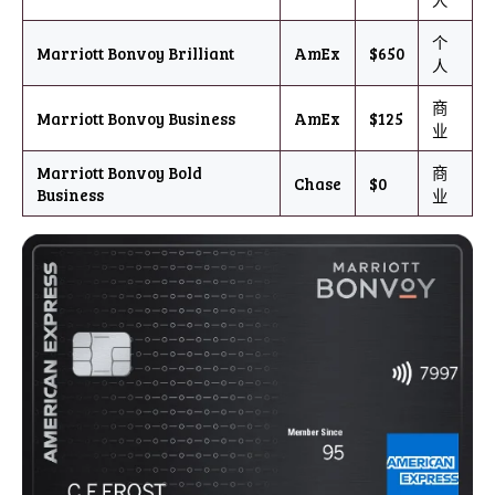
个
Marriott Bonvoy Brilliant
AmEx
$650
人
商
Marriott Bonvoy Business
AmEx
$125
业
Marriott Bonvoy Bold
商
Chase
$0
Business
业