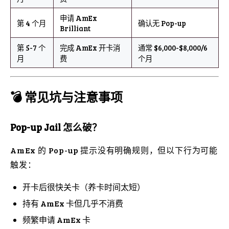
申请 AmEx
第 4 个月
确认无 Pop-up
Brilliant
第 5-7 个
完成 AmEx 开卡消
通常 $6,000-$8,000/6
月
费
个月
💣 常见坑与注意事项
Pop-up Jail 怎么破？
AmEx 的 Pop-up 提示没有明确规则，但以下行为可能
触发：
开卡后很快关卡（养卡时间太短）
持有 AmEx 卡但几乎不消费
频繁申请 AmEx 卡