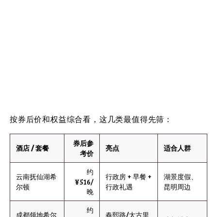
按券后价和权益综合看，这几类最值得先筛：
券后参
酒店 / 套餐
亮点
适合人群
考价
约
云南抚仙湖希
行政房 + 早餐 +
湖景度假、
¥516/
尔顿
行政礼遇
昆明周边
晚
约
成都领地希尔
春熙路/太古里