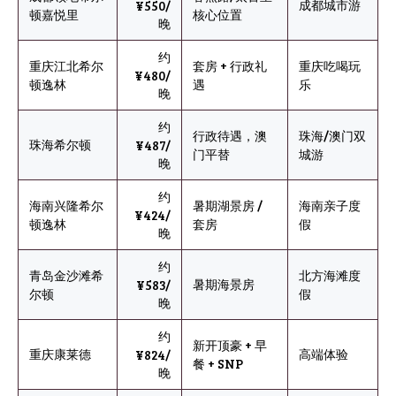
成都城市游
¥550/
顿嘉悦里
核心位置
晚
约
重庆江北希尔
套房 + 行政礼
重庆吃喝玩
¥480/
顿逸林
遇
乐
晚
约
行政待遇，澳
珠海/澳门双
珠海希尔顿
¥487/
门平替
城游
晚
约
海南兴隆希尔
暑期湖景房 /
海南亲子度
¥424/
顿逸林
套房
假
晚
约
青岛金沙滩希
北方海滩度
暑期海景房
¥583/
尔顿
假
晚
约
新开顶豪 + 早
重庆康莱德
高端体验
¥824/
餐 + SNP
晚