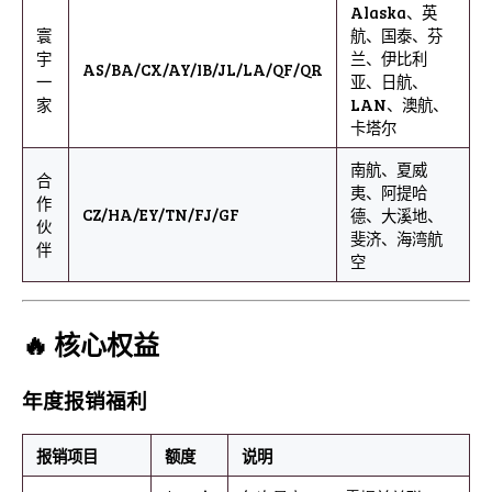
Alaska、英
寰
航、国泰、芬
宇
兰、伊比利
AS/BA/CX/AY/IB/JL/LA/QF/QR
一
亚、日航、
家
LAN、澳航、
卡塔尔
南航、夏威
合
夷、阿提哈
作
CZ/HA/EY/TN/FJ/GF
德、大溪地、
伙
斐济、海湾航
伴
空
🔥 核心权益
年度报销福利
报销项目
额度
说明