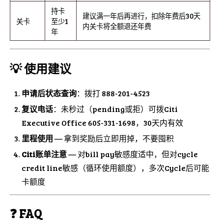
持卡
建议满一年后再进行，扣除年费后30天
关卡
至少1
内关卡将全额退还年费
年
💡 使用建议
申请后状态查询
：拨打 888-201-4523
复议电话
：未秒过（pending或拒）可拨Citi
Executive Office 605-331-1698，30天内有效
里程使用
— 拿到奖励后立即用掉，不要囤积
Citi账单注意
— 对bill pay敏感度适中，但对cycle
credit line敏感（循环使用额度），多次Cycle后可能
卡额度
❓ FAQ