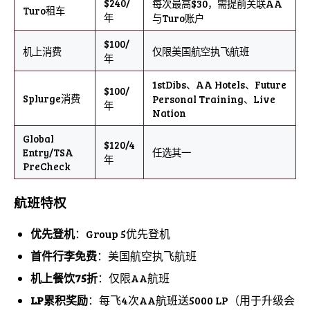
$240/
每次最高$30，需提前关联AA
Turo租车
年
与Turo账户
$100/
机上消费
仅限美国航空执飞航班
年
1stDibs、AA Hotels、Future
$100/
Splurge消费
Personal Training、Live
年
Nation
Global
$120/4
Entry/TSA
任选其一
年
PreCheck
航班特权
优先登机
：Group 5优先登机
首件行李免费
：美国航空执飞航班
机上餐饮75折
：仅限AA航班
LP累积奖励
：每飞4次AA航班送5000 LP（用于升级会