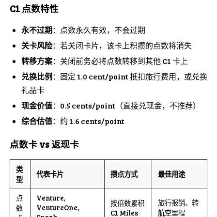
C1 点数特性
永不过期
：点数永久有效，不会过期
关卡风险
：若关闭卡片，该卡上积攒的点数将消失
转移方案
：关闭前务必将点数转移到其他 C1 卡上
兑换比例
：固定 1.0 cent/point 抵扣旅行费用，或兑换
礼品卡
现金价值
：0.5 cents/point（直接兑现金，不推荐）
综合估值
：约 1.6 cents/point
点数卡 vs 返现卡
类
代表卡片
攒点方式
最佳用途
型
点
Venture,
旅行报销、转
按倍数累积
VentureOne,
数
C1 Miles
航空里程
Spark