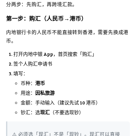
分两步：先购汇，再跨境汇款。
第一步：购汇（人民币→港币）
内地银行卡的人民币不能直接转到香港，需要先换成港
币。
打开内地中银 App，首页搜索「购汇」
签个人购汇申请书
填写：
币种：
港币
用途：
因私旅游
金额：手动输入（建议先试 10 港币）
钞汇：选
现汇
（不要选现钞）
⚠️ 必须选「现汇」不是「现钞」。现汇可以直接