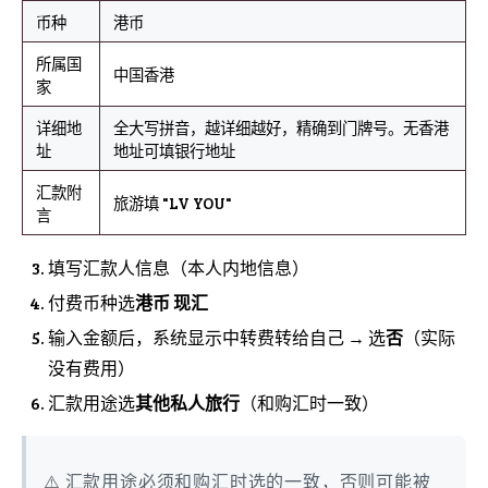
币种
港币
所属国
中国香港
家
详细地
全大写拼音，越详细越好，精确到门牌号。无香港
址
地址可填银行地址
汇款附
旅游填 "LV YOU"
言
填写汇款人信息（本人内地信息）
付费币种选
港币 现汇
输入金额后，系统显示中转费转给自己 → 选
否
（实际
没有费用）
汇款用途选
其他私人旅行
（和购汇时一致）
⚠️ 汇款用途必须和购汇时选的一致，否则可能被