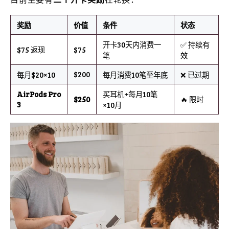
奖励
价值
条件
状态
开卡30天内消费一
✅ 持续有
$75 返现
$75
笔
效
$200
每月$20×10
每月消费10笔至年底
❌ 已过期
AirPods Pro
买耳机+每月10笔
$250
🔥 限时
3
×10月