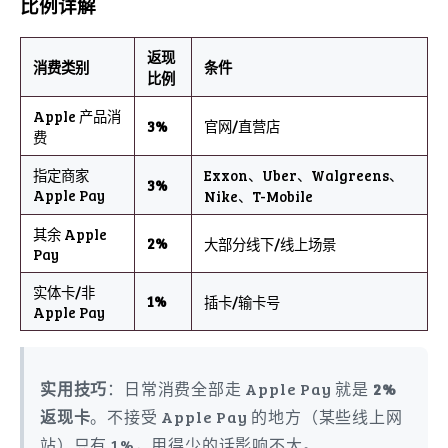
比例详解
返现
消费类别
条件
比例
Apple 产品消
3%
官网/直营店
费
指定商家
Exxon、Uber、Walgreens、
3%
Apple Pay
Nike、T-Mobile
其余 Apple
2%
大部分线下/线上场景
Pay
实体卡/非
1%
插卡/输卡号
Apple Pay
实用技巧
：日常消费全部走 Apple Pay 就是
2%
返现卡
。不接受 Apple Pay 的地方（某些线上网
站）只有 1%，用得少的话影响不大。