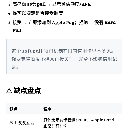
高盛做
soft pull
→ 显示预估额度/APR
你可以
决定是否接受
额度
接受 → 立即添加到 Apple Pay；拒绝 →
没有 Hard
Pull
这个 soft pull 预审机制在国内信用卡里不多见。
你要觉得额度不满意直接关掉，完全不影响信用记
录。
⚠️ 缺点盘点
缺点
说明
其他无年费卡普遍$200+，Apple Card
🎁 开奖奖励弱
正常只有$75