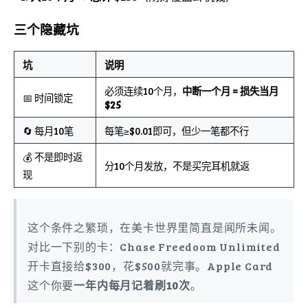
三个隐藏坑
坑
说明
必须连续10个月，
中断一个月 = 损失当月
📅 时间锁定
$25
🔄 每月10笔
每笔≥$0.01即可，但少一笔都不行
💰 不是即时返
分10个月发放，不是买完耳机就返
现
这个条件之繁琐，在美卡世界里简直是闻所未闻。
对比一下别的卡：Chase Freedoom Unlimited
开卡直接给$300，花$500就完事。Apple Card
这个你要
一年内每月记着刷10次
。