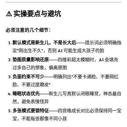
⚠️ 实操要点与避坑
必须注意的几个细节：
默认模式是新生儿，不是长大后
——提示词必须明确指
定"刚出生不久"，否则 AI 可能生成大孩子的脸
垫图质量影响还原
——四维彩超太模糊时，AI 会填充
过多自己的想象，偏离原图
负面约束不可少
——明确列出"不要卡通脸、不要网红
脸、不要过度磨皮"
睡眠状态优先
——新生儿写真默认闭眼睡觉，神态最自
然，避免表情怪异
多张模式要锁特征
——四宫格成长对比必须保持同一宝
宝，不能每张都像不同小孩