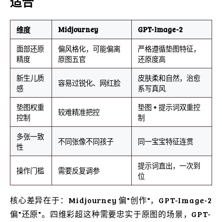
适合
Midjourney
GPT-Image-2
维度
面部还原
偏风格化，可能偏离
严格遵循垫图特征，
精度
原图五官
还原度高
新生儿质
皮肤柔和自然，治愈
容易过锐化、网红脸
感
系写真风
垫图权重
垫图 + 提示词双重控
较难精准把控
控制
制
多张一致
不同张像不同孩子
同一宝宝特征连贯
性
提示词直出，一次到
操作门槛
需要反复调参
位
核心差异在于：Midjourney 偏"创作"，GPT-Image-2
偏"还原"。四维彩超这种需要忠实于原图的场景，GPT-