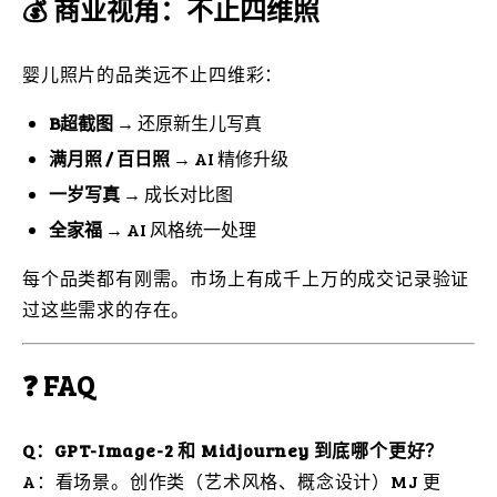
💰 商业视角：不止四维照
婴儿照片的品类远不止四维彩：
B超截图
→ 还原新生儿写真
满月照 / 百日照
→ AI 精修升级
一岁写真
→ 成长对比图
全家福
→ AI 风格统一处理
每个品类都有刚需。市场上有成千上万的成交记录验证
过这些需求的存在。
❓ FAQ
Q：GPT-Image-2 和 Midjourney 到底哪个更好？
A：看场景。创作类（艺术风格、概念设计）MJ 更