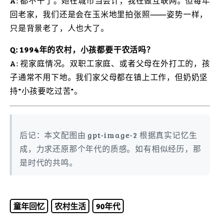
A: 都不干了。她在城市当会计，我在做互联网。但每年
回老家，我们还是会在玉米地里拍张照——姿势一样，
只是背景老了，人也大了。
Q: 1994年的农村，小孩都要干农活吗？
A: 视家庭情况。双职工家庭、或者父母在外打工的，孩
子通常不用下地。我们家父母都在镇上工作，但奶奶坚
持"小孩要吃过苦"。
后记：本文配图由 gpt-image-2 根据真实记忆生
成，力求还原那个年代的质感。如有相似经历，那
是时代的共鸣。
童年回忆
农村生活
90年代