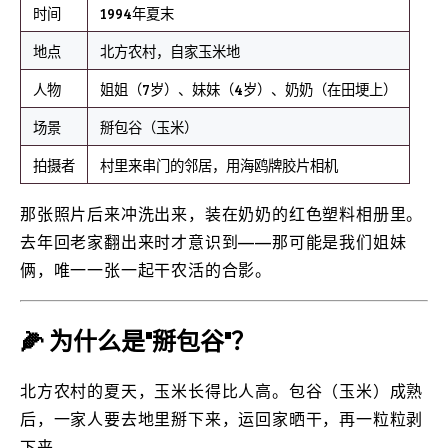
时间
1994年夏末
地点
北方农村，自家玉米地
人物
姐姐（7岁）、妹妹（4岁）、奶奶（在田埂上）
场景
掰包谷（玉米）
拍摄者
村里来串门的邻居，用海鸥牌胶片相机
那张照片后来冲洗出来，装在奶奶的红色塑料相册里。
去年回老家翻出来时才意识到——那可能是我们姐妹
俩，唯一一张一起干农活的合影。
🌽 为什么是"掰包谷"？
北方农村的夏天，玉米长得比人高。包谷（玉米）成熟
后，一家人要去地里掰下来，运回家晒干，再一粒粒剥
下来。