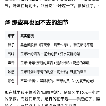
气，妹妹在玩泥土。邻居说："咔嚓一下，就留住了。"
💭 那些再也回不去的细节
细节
真实情况
鞋子
黑色橡胶鞋（雨天穿，晴天也穿），鞋底磨得平滑
气味
玉米叶的清香 + 泥土的腥 + 汗水发酵的酸
声音
玉米"咔嚓"掰断的声音 + 远处蝉鸣 + 奶奶的咳嗽
触感
玉米秆划过手臂的刺痛 + 泥土粘在鞋底的沉重
颜色
不是"金黄"，是糊状的、带绿的黄（北方夏天的光）
现在城里孩子体验的"田园生活"，是景区里30元一小时
的采摘。而我们那天，是
真的在干活
——手磨红了，腰
酸了，回家的路上两人轮流背那个半麻袋。