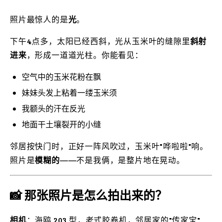
照片最惊人的是
光
。
下午4点多，太阳已经西斜，光从玉米叶的缝隙里
斜射
进来
，形成一道道光柱。你能看见：
空气中的玉米花粉在飘
妹妹头发上粘着一缕玉米须
我额头的汗在反光
地面干土壤裂开的小缝
邻居按快门时，正好一阵风吹过，玉米叶"哗啦啦"响。
照片是
模糊的
——不是我俩，是整片地在晃动。
📸 那张照片是怎么拍出来的？
相机
：海鸥 203 型，老式胶卷机，邻居家的"传家宝"