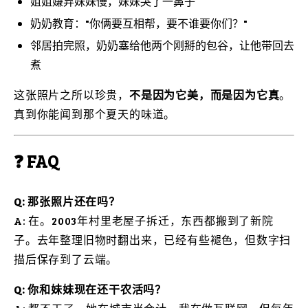
姐姐嫌弃妹妹慢，妹妹哭了一鼻子
奶奶教育："你俩要互相帮，要不谁要你们？"
邻居拍完照，奶奶塞给他两个刚掰的包谷，让他带回去
煮
这张照片之所以珍贵，
不是因为它美，而是因为它真
。
真到你能闻到那个夏天的味道。
❓ FAQ
Q: 那张照片还在吗？
A: 在。2003年村里老屋子拆迁，东西都搬到了新院
子。去年整理旧物时翻出来，已经有些褪色，但数字扫
描后保存到了云端。
Q: 你和妹妹现在还干农活吗？