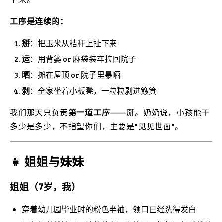
工序是连续的：
掰
：把玉米从秸秆上扯下来
运
：用背篓 or 麻袋装车拉回院子
晒
：摊在屋顶 or 院子里暴晒
剥
：全家坐着小板凳，一粒粒剥进簸箕
我们那天只负责
第一道工序
——掰。奶奶说，小孩能干
多少是多少，不指望你们，主要是"见见世面"。
👧 姐姐与妹妹
姐姐（7岁，我）
穿着幼儿园毕业时的粉色半袖，领口已经洗得发白