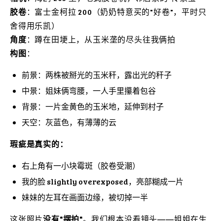
胶卷
：富士金柯拉 200（奶奶特意买的"好卷"，平时只
舍得用乐凯）
角度
：蹲在田埂上，从玉米垄的尽头往我俩拍
构图
：
前景：两株被掰光的玉米秆，露出光的秆子
中景：姐妹俩弯腰，一人手里攥着包谷
背景：一片金黄色的玉米地，延伸到村子
天空：灰蓝色，有薄薄的云
瑕疵是真实的：
右上角有一小块霉斑（胶卷受潮）
我的脸 slightly overexposed，亮部糊成一片
妹妹的左耳在画面边缘，被切掉一半
这张照片
没有"摆拍"
。我们根本没看镜头——姐姐在生