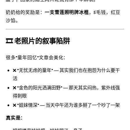
奶奶给的奖励是：
一支雪莲照明牌冰棍
，5毛钱，红豆
沙馅。
🎞️ 老照片的叙事陷阱
很多"童年回忆"文章会美化：
❌ "无忧无虑的童年" — 其实我们也在抱怨为什么要干
活
❌ "金色的阳光洒满田野" — 那天其实闷热，紫外线强
得刺眼
❌ "姐妹情深" — 当天中午还为谁多掰了一个吵了一架
真实是：