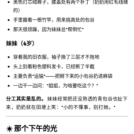
黑色灯芯绒裤子，膝盖处有两个补丁（奶奶用红毛线缝
的）
手里握着一根竹竿，用来挑高处的包谷
那天很烦躁，因为妹妹总"帮倒忙"
妹妹（4岁）
穿着我的旧衣服，袖子挽了三层才不拖地
头上别着粉色塑料发卡，已经断了半截
主要负责"运输"——把掰下来的小包谷扔进麻袋
一边干一边问："姐姐，为啥要吃这个？"
分工其实是乱的。
妹妹经常把还没熟透的青包谷也扯下
来，奶奶就在田埂上笑："小的不懂事，别打她。"
☀️ 那个下午的光